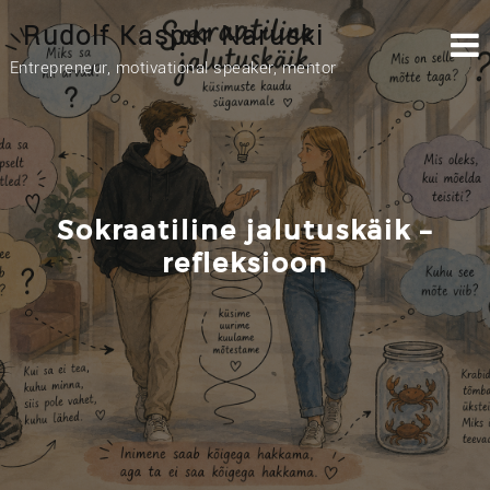
Skip
Rudolf Kasper Naruski
to
content
Entrepreneur, motivational speaker, mentor
Sokraatiline jalutuskäik –
refleksioon