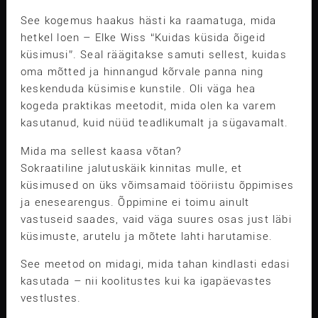
See kogemus haakus hästi ka raamatuga, mida
hetkel loen – Elke Wiss “Kuidas küsida õigeid
küsimusi”. Seal räägitakse samuti sellest, kuidas
oma mõtted ja hinnangud kõrvale panna ning
keskenduda küsimise kunstile. Oli väga hea
kogeda praktikas meetodit, mida olen ka varem
kasutanud, kuid nüüd teadlikumalt ja sügavamalt.
Mida ma sellest kaasa võtan?
Sokraatiline jalutuskäik kinnitas mulle, et
küsimused on üks võimsamaid tööriistu õppimises
ja enesearengus. Õppimine ei toimu ainult
vastuseid saades, vaid väga suures osas just läbi
küsimuste, arutelu ja mõtete lahti harutamise.
See meetod on midagi, mida tahan kindlasti edasi
kasutada – nii koolitustes kui ka igapäevastes
vestlustes.