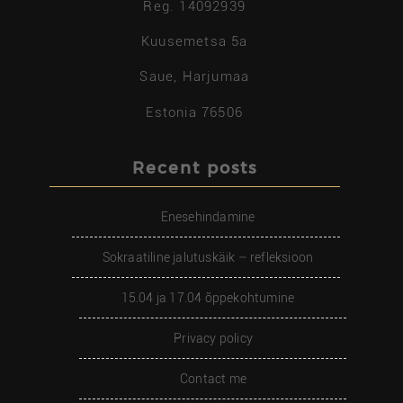
Reg. 14092939
Kuusemetsa 5a
Saue, Harjumaa
Estonia 76506
Recent posts
Enesehindamine
Sokraatiline jalutuskäik – refleksioon
15.04 ja 17.04 õppekohtumine
Privacy policy
Contact me