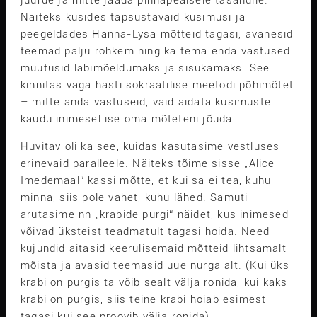
juurde ja mitte jääda pinnapealsele tasandile.
Näiteks küsides täpsustavaid küsimusi ja
peegeldades Hanna-Lysa mõtteid tagasi, avanesid
teemad palju rohkem ning ka tema enda vastused
muutusid läbimõeldumaks ja sisukamaks. See
kinnitas väga hästi sokraatilise meetodi põhimõtet
– mitte anda vastuseid, vaid aidata küsimuste
kaudu inimesel ise oma mõteteni jõuda .
Huvitav oli ka see, kuidas kasutasime vestluses
erinevaid paralleele. Näiteks tõime sisse „Alice
Imedemaal“ kassi mõtte, et kui sa ei tea, kuhu
minna, siis pole vahet, kuhu lähed. Samuti
arutasime nn „krabide purgi“ näidet, kus inimesed
võivad üksteist teadmatult tagasi hoida. Need
kujundid aitasid keerulisemaid mõtteid lihtsamalt
mõista ja avasid teemasid uue nurga alt. (Kui üks
krabi on purgis ta võib sealt välja ronida, kui kaks
krabi on purgis, siis teine krabi hoiab esimest
tagasi kui see proovib välja ronida)