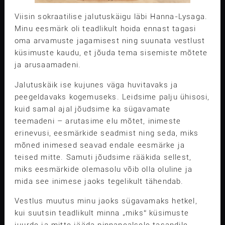
Viisin sokraatilise jalutuskäigu läbi Hanna-Lysaga.
Minu eesmärk oli teadlikult hoida ennast tagasi
oma arvamuste jagamisest ning suunata vestlust
küsimuste kaudu, et jõuda tema sisemiste mõtete
ja arusaamadeni.
Jalutuskäik ise kujunes väga huvitavaks ja
peegeldavaks kogemuseks. Leidsime palju ühisosi,
kuid samal ajal jõudsime ka sügavamate
teemadeni – arutasime elu mõtet, inimeste
erinevusi, eesmärkide seadmist ning seda, miks
mõned inimesed seavad endale eesmärke ja
teised mitte. Samuti jõudsime rääkida sellest,
miks eesmärkide olemasolu võib olla oluline ja
mida see inimese jaoks tegelikult tähendab.
Vestlus muutus minu jaoks sügavamaks hetkel,
kui suutsin teadlikult minna „miks“ küsimuste