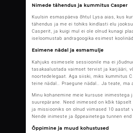
Nimede tähendus ja kummitus Casper
Kuulsin esmaspäeva õhtul Lysa aias, kus ku
tähendus ja me ei tohiks kindlasti elu joo
Casperit, ja kuigi mul ei ole olnud kunagi p
iseloomustab andragoogika esimest koolinäda
Esimene nädal ja esmamulje
Kahjuks esimesele sessioonile ma ei jõudnud
tasakaalustada vaimset tervist ja karjääri, v
noortedelegaat. Aga siiski, miks kummitus C
teine nädal… Praegune nädal… Ja teate, ma a
Minu kohanemine meie kursuse inimestega ja
suurepärane. Need inimesed on kõik täpselt
ja missiooniks on olnud viimased 10 aastat v
Nende inimeste ja õppeainetega tunnen end k
Õppimine ja muud kohustused