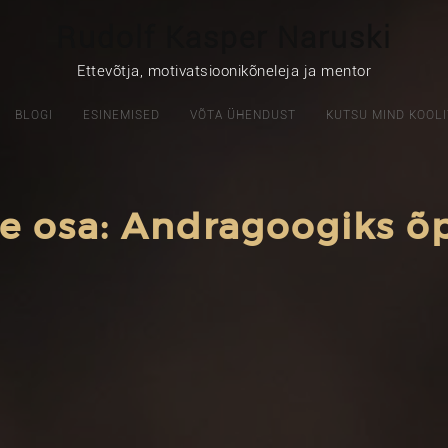
Rudolf Kasper Naruski
Ettevõtja, motivatsioonikõneleja ja mentor
BLOGI
ESINEMISED
VÕTA ÜHENDUST
KUTSU MIND KOOLI
e osa: Andragoogiks õ