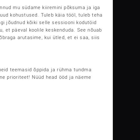
n pannud mu südame kiiremini põksuma ja iga
uud kohustused. Tuleb käia tööl, tuleb teha
gi jõudnud kõiki selle sessiooni kodutöid
sju, et päeval koolile keskenduda. See nõuab
õbraga arutasime, kui ütled, et ei saa, siis
 neid teemasid õppida ja rühma tundma
ne prioriteet! Nüüd head ööd ja näeme